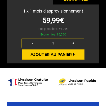
1
x 1 mois d'approvisionnement
59,99€
Prix precedent:
69,99€
Économies:
10,00€
-
+
AJOUTER AU PANIER