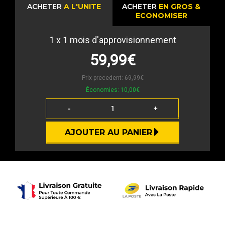
ACHETER
A L'UNITE
ACHETER
EN GROS &
ECONOMISER
1
x 1 mois d'approvisionnement
59,99€
Prix precedent:
69,99€
Économies:
10,00€
-
+
AJOUTER AU PANIER