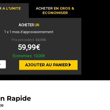
R
A L'UNITE
ACHETER
EN GROS &
ECONOMISER
ACHETER
UN
1
x 1 mois d'approvisionnement
Prix precedent:
69,99€
59,99€
Économies:
10,00€
AJOUTER AU PANIER