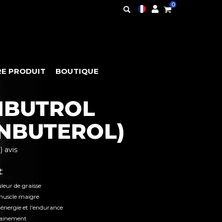
0
E PRODUIT
BOUTIQUE
NBUTROL
ENBUTEROL)
) avis
:
leur de graisse
muscle maigre
nergie et l'endurance
rainement