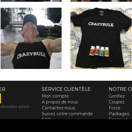
SERVICE CLIENTÈLE
NOTRE O
ER
Mon compte
Gonflez
A propos de nous
Coupez
ndésirables autant
Contactez-nous
Force
Suivez votre commande
Packages
FAQ
Femmes
Livrasion rapide
Athletes