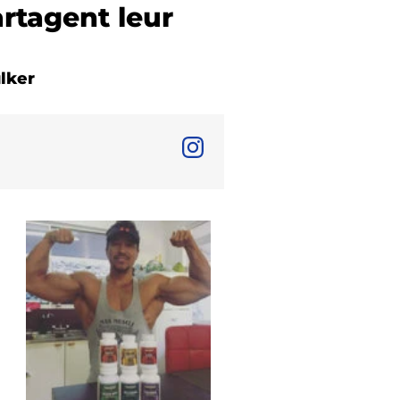
rtagent leur
ulker
"Ca fonctionne trop bien!"