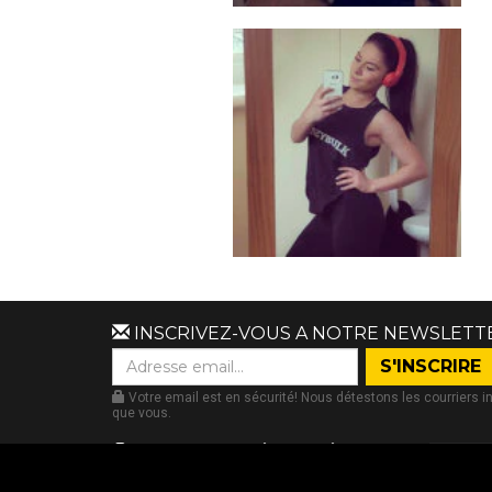
INSCRIVEZ-VOUS A NOTRE NEWSLETT
Votre email est en sécurité! Nous détestons les courriers i
que vous.
PAIEMENTS SÉCURISÉS