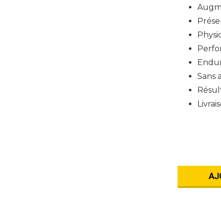
Augme
Prése
Physi
Perfo
Endur
Sans a
Résult
Livrai