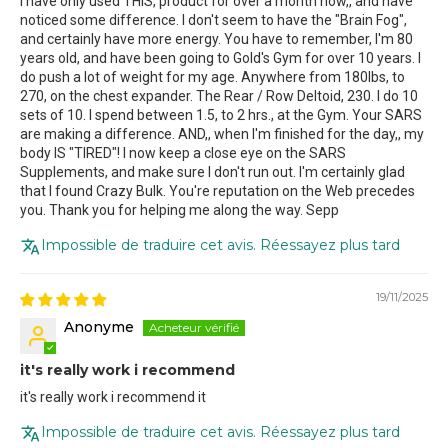
I have only used THIS, product for over a month now,, and have
noticed some difference. I don't seem to have the "Brain Fog",
and certainly have more energy. You have to remember, I'm 80
years old, and have been going to Gold's Gym for over 10 years. I
do push a lot of weight for my age. Anywhere from 180lbs, to
270, on the chest expander. The Rear / Row Deltoid, 230. I do 10
sets of 10. I spend between 1.5, to 2 hrs., at the Gym. Your SARS
are making a difference. AND,, when I'm finished for the day,, my
body IS "TIRED"! I now keep a close eye on the SARS
Supplements, and make sure I don't run out. I'm certainly glad
that I found Crazy Bulk. You're reputation on the Web precedes
you. Thank you for helping me along the way. Sepp
Impossible de traduire cet avis. Réessayez plus tard
19/11/2025
Anonyme
it's really work i recommend
it's really work i recommend it
Impossible de traduire cet avis. Réessayez plus tard